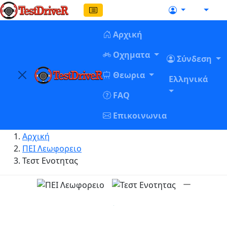
Αρχική
Οχηματα
Σύνδεση
Θεωρια
Ελληνικά
FAQ
Επικοινωνια
Αρχική
ΠΕΙ Λεωφορειο
Τεστ Ενοτητας