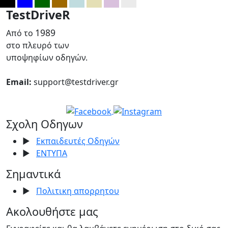
TestDriveR
1989
Από το
στο πλευρό των
υποψηφίων οδηγών.
Email:
support@testdriver.gr
Σχολη Οδηγων
▶
Εκπαιδευτές Οδηγών
▶
ΕΝΤΥΠΑ
Σημαντικά
▶
Πολιτικη απορρητου
Ακολουθήστε μας